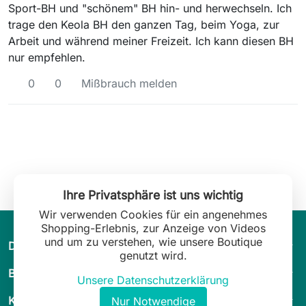
Sport-BH und "schönem" BH hin- und herwechseln. Ich
trage den Keola BH den ganzen Tag, beim Yoga, zur
Arbeit und während meiner Freizeit. Ich kann diesen BH
nur empfehlen.
0
0
Mißbrauch melden
Ihre Privatsphäre ist uns wichtig
Wir verwenden Cookies für ein angenehmes
Shopping-Erlebnis, zur Anzeige von Videos
und um zu verstehen, wie unsere Boutique
arrow_drop_down
Die Welt von Leilani Lingerie
genutzt wird.
arrow_drop_down
Beratung
Unsere Datenschutzerklärung
arrow_drop_down
Kundenservice
Nur Notwendige