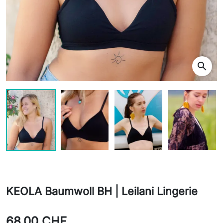
search
KEOLA Baumwoll BH | Leilani Lingerie
68,00 CHF