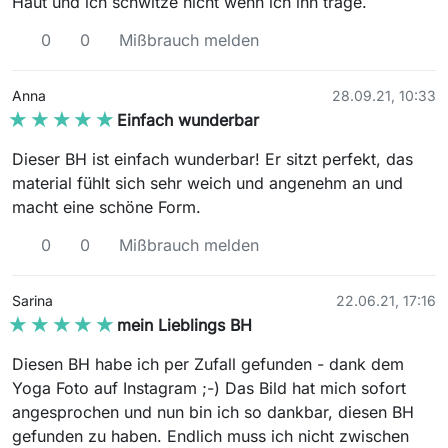
Haut und ich schwitze nicht wenn ich ihn trage.
0
0
Mißbrauch melden
Anna
28.09.21, 10:33
★★★★★
★★★★★
Einfach wunderbar
Dieser BH ist einfach wunderbar! Er sitzt perfekt, das
material fühlt sich sehr weich und angenehm an und
macht eine schöne Form.
0
0
Mißbrauch melden
Sarina
22.06.21, 17:16
★★★★★
★★★★★
mein Lieblings BH
Diesen BH habe ich per Zufall gefunden - dank dem
Yoga Foto auf Instagram ;-) Das Bild hat mich sofort
angesprochen und nun bin ich so dankbar, diesen BH
gefunden zu haben. Endlich muss ich nicht zwischen