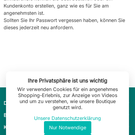
Kundenkonto erstellen, ganz wie es für Sie am
angenehmsten ist.
Sollten Sie Ihr Passwort vergessen haben, können Sie
dieses jederzeit neu anfordern.
Ihre Privatsphäre ist uns wichtig
Wir verwenden Cookies für ein angenehmes
Shopping-Erlebnis, zur Anzeige von Videos
und um zu verstehen, wie unsere Boutique
arrow_drop_down
Die Welt von Leilani Lingerie
genutzt wird.
arrow_drop_down
Beratung
Unsere Datenschutzerklärung
arrow_drop_down
Kundenservice
Nur Notwendige