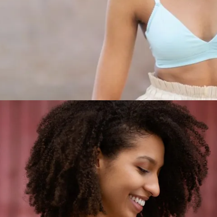
rweiten
ademode in AAA–AA