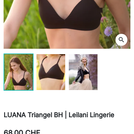
search
LUANA Triangel BH | Leilani Lingerie
68,00 CHF