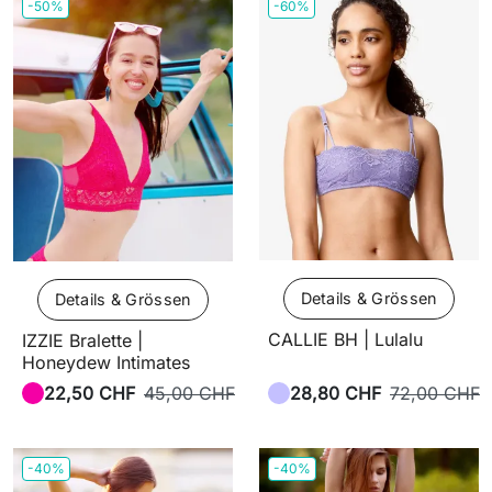
-50%
-60%
Details & Grössen
Details & Grössen
CALLIE BH | Lulalu
IZZIE Bralette |
Honeydew Intimates
22,50 CHF
45,00 CHF
28,80 CHF
72,00 CHF
-40%
-40%