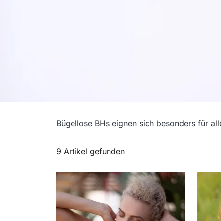
Bügellose BHs
Bügellose BHs eignen sich besonders für al
für kleine Cups
9 Artikel gefunden