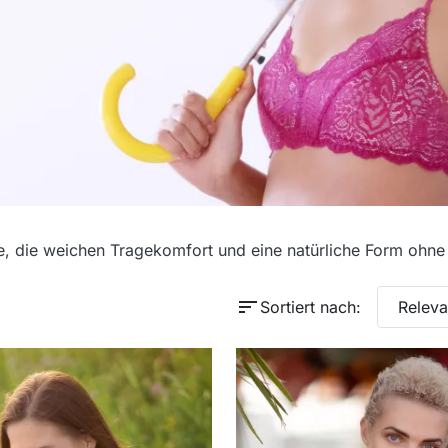
le, die weichen Tragekomfort und eine natürliche Form ohn
sort
Sortiert nach:
Relev