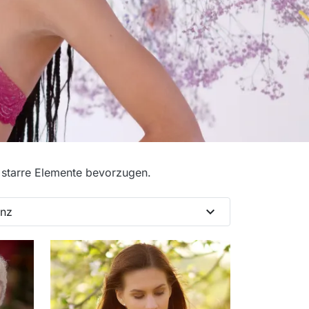
e starre Elemente bevorzugen.
expand_more
anz