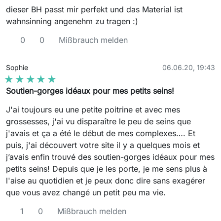
dieser BH passt mir perfekt und das Material ist
wahnsinning angenehm zu tragen :)
0
0
Mißbrauch melden
Sophie
06.06.20, 19:43
★★★★★
★★★★★
Soutien-gorges idéaux pour mes petits seins!
J'ai toujours eu une petite poitrine et avec mes
grossesses, j'ai vu disparaître le peu de seins que
j'avais et ça a été le début de mes complexes…. Et
puis, j'ai découvert votre site il y a quelques mois et
j’avais enfin trouvé des soutien-gorges idéaux pour mes
petits seins! Depuis que je les porte, je me sens plus à
l'aise au quotidien et je peux donc dire sans exagérer
que vous avez changé un petit peu ma vie.
1
0
Mißbrauch melden