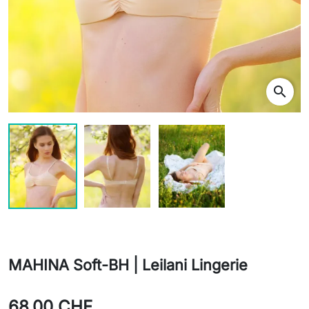
search
MAHINA Soft-BH | Leilani Lingerie
68,00 CHF