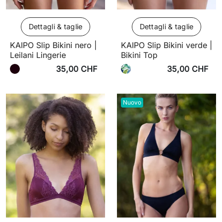
Dettagli & taglie
Dettagli & taglie
KAIPO Slip Bikini nero |
KAIPO Slip Bikini verde |
Leilani Lingerie
Bikini Top
35,00 CHF
35,00 CHF
Nuovo