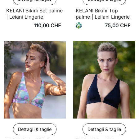
KELANI Bikini Set palme
KELANI Bikini Top
| Leiani Lingerie
palme | Leilani Lingerie
110,00 CHF
75,00 CHF
Dettagli & taglie
Dettagli & taglie