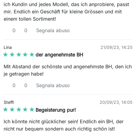
ich Kundin und jedes Modell, das ich anprobiere, passt
mir. Endlich ein Geschäft für kleine Grössen und mit
einem tollen Sortiment!
0
0
Segnala abuso
Lina
21/09/23, 14:25
★★★★★
★★★★★
der angenehmste BH
Mit Abstand der schönste und angenehmste BH, den ich
je getragen habe!
0
0
Segnala abuso
Steffi
20/09/23, 14:05
★★★★★
★★★★★
Begeisterung pur!
Ich könnte nicht glücklicher sein! Endlich ein BH, der
nicht nur bequem sondern auch richtig schön ist!