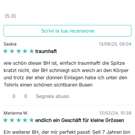
(5.0)
Scrivi la tua recensione
Saskia
13/06/25, 09:04
★★★★★
★★★★★
traumhaft
wie schön dieser BH ist, einfach traumhaft! die Spitze
kratzt nicht, der BH schmiegt sich weich an den Körper
und trotz der eher dünnen Einlagen habe ich unter den
Tshirts einen schönen sichtbaren Busen
0
0
Segnala abuso
Marianna M.
12/02/24, 10:38
★★★★★
★★★★★
endlich ein Geschäft für kleine Grössen
Ein weiterer BH, der mir perfekt passt! Seit 7 Jahren bin