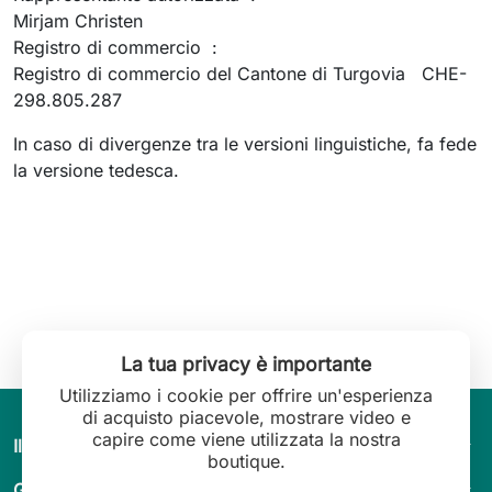
Mirjam Christen
Registro di commercio :
Registro di commercio del Cantone di Turgovia CHE-
298.805.287
In caso di divergenze tra le versioni linguistiche, fa fede
la versione tedesca.
La tua privacy è importante
Utilizziamo i cookie per offrire un'esperienza
di acquisto piacevole, mostrare video e
capire come viene utilizzata la nostra
arrow_drop_down
Il mondo di Leilani Lingerie
boutique.
arrow_drop_down
Guida & consigli