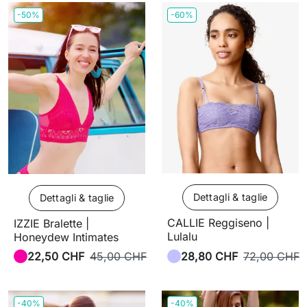
-50%
-60%
Dettagli & taglie
Dettagli & taglie
CALLIE Reggiseno |
IZZIE Bralette |
Lulalu
Honeydew Intimates
22,50 CHF
45,00 CHF
28,80 CHF
72,00 CHF
-40%
-40%