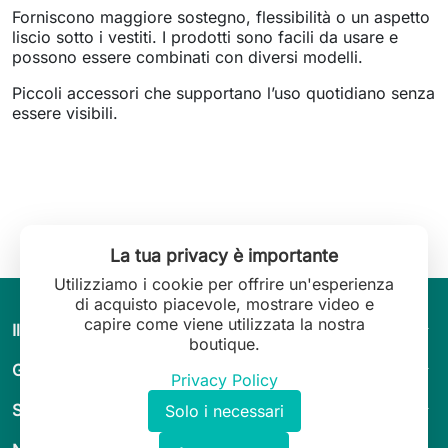
Forniscono maggiore sostegno, flessibilità o un aspetto
liscio sotto i vestiti. I prodotti sono facili da usare e
possono essere combinati con diversi modelli.
Piccoli accessori che supportano l’uso quotidiano senza
essere visibili.
La tua privacy è importante
Utilizziamo i cookie per offrire un'esperienza
di acquisto piacevole, mostrare video e
capire come viene utilizzata la nostra
arrow_drop_down
Il mondo di Leilani Lingerie
boutique.
arrow_drop_down
Guida & consigli
Privacy Policy
arrow_drop_down
Servizio clienti
Solo i necessari