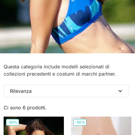
Bagno - Ultimi pezzi
Questa categoria include modelli selezionati di
collezioni precedenti e costumi di marchi partner.
per coppe piccole
expand_more
Rilevanza
Ci sono 6 prodotti.
-50%
-50%