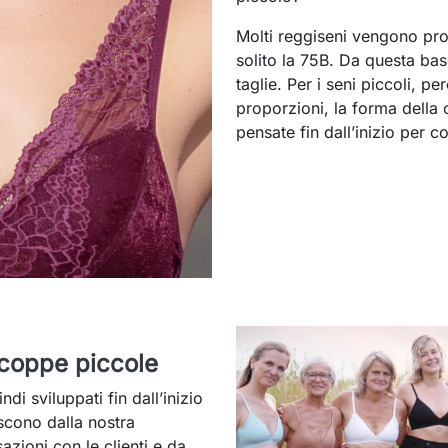
Molti reggiseni vengono prog
solito la 75B. Da questa base
taglie. Per i seni piccoli, 
proporzioni, la forma della
pensate fin dall’inizio per c
r coppe piccole
di sviluppati fin dall’inizio
scono dalla nostra
azioni con le clienti e da