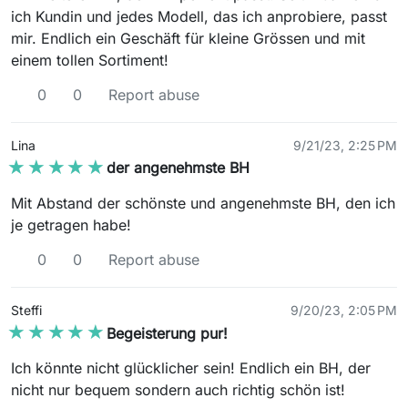
ich Kundin und jedes Modell, das ich anprobiere, passt
mir. Endlich ein Geschäft für kleine Grössen und mit
einem tollen Sortiment!
0
0
Report abuse
Lina
9/21/23, 2:25 PM
★★★★★
★★★★★
der angenehmste BH
Mit Abstand der schönste und angenehmste BH, den ich
je getragen habe!
0
0
Report abuse
Steffi
9/20/23, 2:05 PM
★★★★★
★★★★★
Begeisterung pur!
Ich könnte nicht glücklicher sein! Endlich ein BH, der
nicht nur bequem sondern auch richtig schön ist!