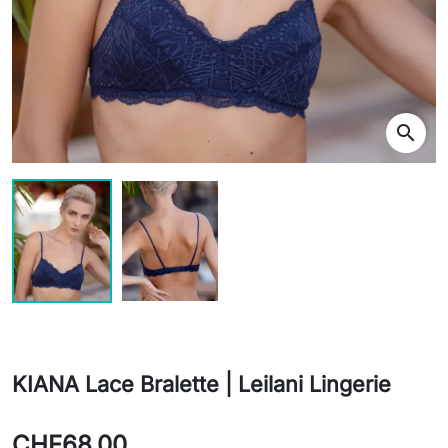
search
KIANA Lace Bralette | Leilani Lingerie
CHF68.00