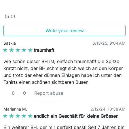
(5.0)
Write your review
Saskia
6/13/25, 9:04 AM
★★★★★
★★★★★
traumhaft
wie schön dieser BH ist, einfach traumhaft! die Spitze
kratzt nicht, der BH schmiegt sich weich an den Körper
und trotz der eher dünnen Einlagen habe ich unter den
Tshirts einen schönen sichtbaren Busen
0
0
Report abuse
Marianna M.
2/12/24, 10:38 AM
★★★★★
★★★★★
endlich ein Geschäft für kleine Grössen
Ein weiterer BH, der mir perfekt passt! Seit 7 Jahren bin