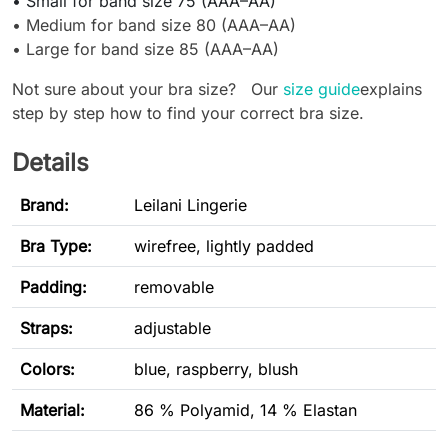
• Small for band size 75 (AAA–AA)
•
Medium for band size 80 (AAA–AA)
•
Large for band size 85 (AAA–AA)
Not sure about your bra size? Our
size guide
explains
step by step how to find your correct bra size.
Details
Brand:
Leilani Lingerie
Bra Type
:
wirefree, lightly padded
Padding:
removable
Straps:
adjustable
Colors:
blue, raspberry, blush
Material:
86 % Polyamid, 14 % Elastan