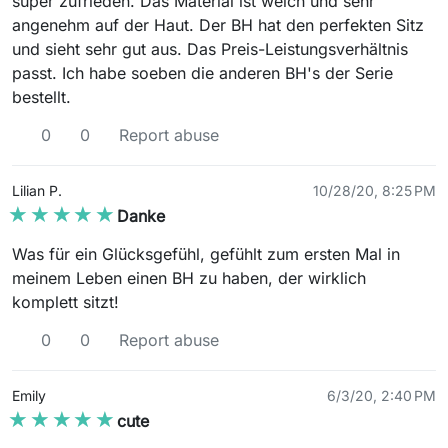
super zufrieden. Das Material ist weich und sehr
angenehm auf der Haut. Der BH hat den perfekten Sitz
und sieht sehr gut aus. Das Preis-Leistungsverhältnis
passt. Ich habe soeben die anderen BH's der Serie
bestellt.
0
0
Report abuse
Lilian P.
10/28/20, 8:25 PM
★★★★★
★★★★★
Danke
Was für ein Glücksgefühl, gefühlt zum ersten Mal in
meinem Leben einen BH zu haben, der wirklich
komplett sitzt!
0
0
Report abuse
Emily
6/3/20, 2:40 PM
★★★★★
★★★★★
cute