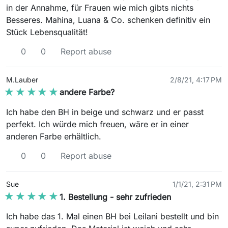
in der Annahme, für Frauen wie mich gibts nichts
Besseres. Mahina, Luana & Co. schenken definitiv ein
Stück Lebensqualität!
0
0
Report abuse
M.Lauber
2/8/21, 4:17 PM
★★★★★
★★★★★
andere Farbe?
Ich habe den BH in beige und schwarz und er passt
perfekt. Ich würde mich freuen, wäre er in einer
anderen Farbe erhältlich.
0
0
Report abuse
Sue
1/1/21, 2:31 PM
★★★★★
★★★★★
1. Bestellung - sehr zufrieden
Ich habe das 1. Mal einen BH bei Leilani bestellt und bin