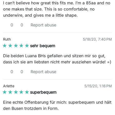
I can’t believe how great this fits me. I’m a 85aa and no
one makes that size. This is so comfortable, no
underwire, and gives me a little shape.
0
0
Report abuse
Ruth
5/18/20, 7:40 PM
★★★★★
★★★★★
sehr bequem
Die beiden Luana BHs gefallen und sitzen mir so gut,
dass ich sie am liebsten nicht mehr ausziehen würde! =)
0
0
Report abuse
Arlette
5/15/20, 1:16 PM
★★★★★
★★★★★
superbequem
Eine echte Offenbarung für mich: superbequem und hält
den Busen trotzdem in Form.