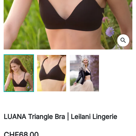
search
LUANA Triangle Bra | Leilani Lingerie
CHF68.00