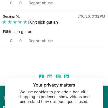
0
0
Report abuse
Seraina M.
5/10/20, 3:32 PM
★★★★★
★★★★★
Fühlt sich gut an
Fühlt sich gut an
0
0
Report abuse
Your privacy matters
We use cookies to provide a beautiful
shopping experience, show videos and
arrow_drop_down
The World of Leilani Lingerie
understand how our boutique is used.
arrow_drop_down
Fit & Guide