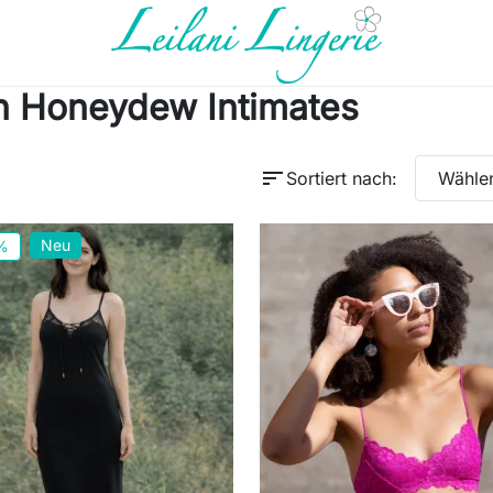
en Honeydew Intimates
sort
Sortiert nach:
Wähle
Neu
%