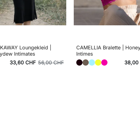
KAWAY Loungekleid |
CAMELLIA Bralette | Hone
ydew Intimates
Intimes
33,60 CHF
56,00 CHF
38,00