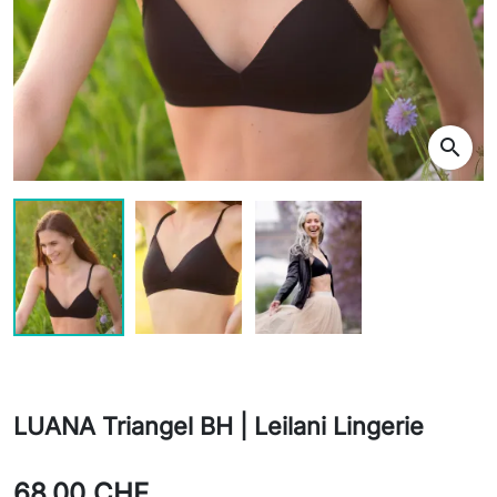
search
LUANA Triangel BH | Leilani Lingerie
68,00 CHF