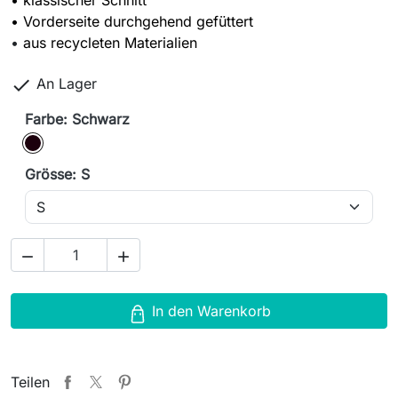
• klassischer Schnitt
• Vorderseite durchgehend gefüttert
•
aus recycleten Materialien

An Lager
Farbe: Schwarz
Schwarz
Grösse: S


In den Warenkorb
Teilen