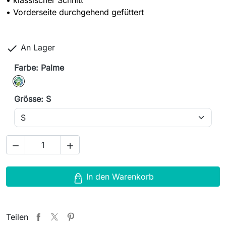
•
klassischer Schnitt
•
Vorderseite durchgehend gefüttert

An Lager
Farbe: Palme
Palme
Grösse: S


In den Warenkorb
Teilen