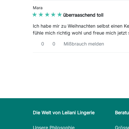
Mara
★★★★★
★★★★★
überraaschend toll
Ich habe mir zu Weihnachten selbst einen Ke
fühle mich richtig wohl und freue mich jetz
0
0
Mißbrauch melden
Die Welt von Leilani Lingerie
Berat
Unsere Philosophie
Gröss