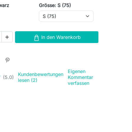
warz
Grösse: S (75)
In den Warenkorb

Eigenen
Kundenbewertungen
★
★
(5.0)
Kommentar
lesen (2)
verfassen