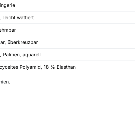
Lingerie
 leicht wattiert
ehmbar
bar, überkreuzbar
, Palmen, aquarell
cyceltes Polyamid, 18 % Elasthan
nien.