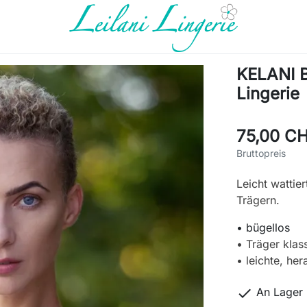
KELANI B
Lingerie
75,00 C
Bruttopreis
Leicht wattier
Trägern.
• bügellos
• Träger klas
• leichte, he

An Lager