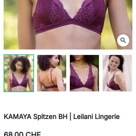
search
KAMAYA Spitzen BH | Leilani Lingerie
68,00 CHF