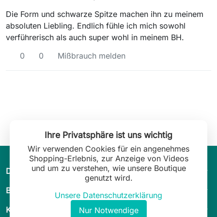
Die Form und schwarze Spitze machen ihn zu meinem
absoluten Liebling. Endlich fühle ich mich sowohl
verführerisch als auch super wohl in meinem BH.
0
0
Mißbrauch melden
Ihre Privatsphäre ist uns wichtig
Wir verwenden Cookies für ein angenehmes
Shopping-Erlebnis, zur Anzeige von Videos
und um zu verstehen, wie unsere Boutique
arrow_drop_down
Die Welt von Leilani Lingerie
genutzt wird.
arrow_drop_down
Beratung
Unsere Datenschutzerklärung
arrow_drop_down
Kundenservice
Nur Notwendige