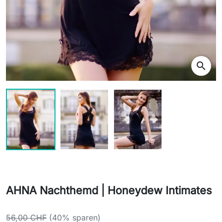
search
AHNA Nachthemd | Honeydew Intimates
56,00 CHF
(40% sparen)