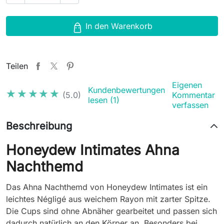
In den Warenkorb
Teilen
Eigenen
Kundenbewertungen
★★★★★
★★★★★
(5.0)
Kommentar
lesen (1)
verfassen
Beschreibung
Honeydew Intimates Ahna
Nachthemd
Das Ahna Nachthemd von Honeydew Intimates ist ein
leichtes Négligé aus weichem Rayon mit zarter Spitze.
Die Cups sind ohne Abnäher gearbeitet und passen sich
dadurch natürlich an den Körper an. Besonders bei