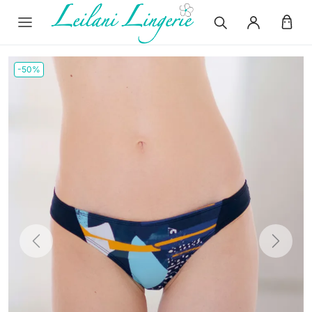
-50%
Previous
Next