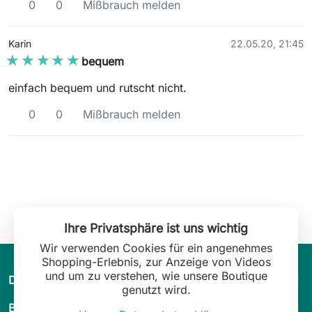
0
0
Mißbrauch melden
Karin
22.05.20, 21:45
★★★★★
★★★★★
bequem
einfach bequem und rutscht nicht.
0
0
Mißbrauch melden
Ihre Privatsphäre ist uns wichtig
Wir verwenden Cookies für ein angenehmes
Shopping-Erlebnis, zur Anzeige von Videos
und um zu verstehen, wie unsere Boutique
arrow_drop_down
Die Welt von Leilani Lingerie
genutzt wird.
arrow_drop_down
Beratung