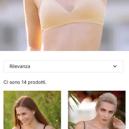
Collezione Leilani Lingerie
expand_more
Rilevanza
Creata per coppe piccole
Ci sono 14 prodotti.