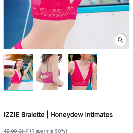
search
IZZIE Bralette | Honeydew Intimates
45,00 CHF
(Risparmia 50%)