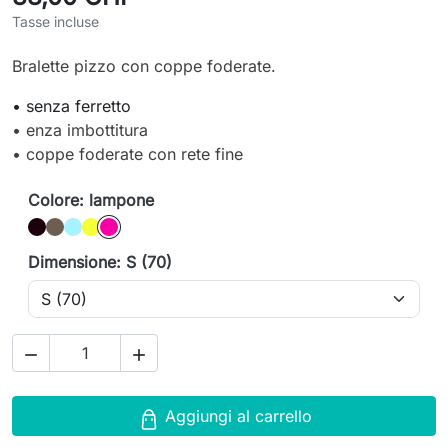
Tasse incluse
Bralette pizzo con coppe foderate.
• senza ferretto
• enza imbottitura
• coppe foderate con rete fine
Colore: lampone
Nero
cioccolato
Mojito
limone
lampone
Dimensione: S (70)


Aggiungi al carrello