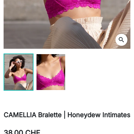
search
CAMELLIA Bralette | Honeydew Intimates
38,00 CHF