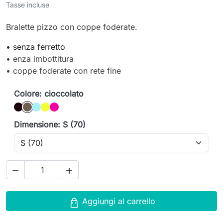
Tasse incluse
Bralette pizzo con coppe foderate.
• senza ferretto
• enza imbottitura
• coppe foderate con rete fine
Colore: cioccolato
Nero
cioccolato
Mojito
limone
lampone
Dimensione: S (70)


Aggiungi al carrello