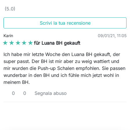
(5.0)
Scrivi la tua recensione
Karin
09/01/21, 11:05
★★★★★
★★★★★
für Luana BH gekauft
Ich habe mir letzte Woche den Luana BH gekauft, der
super passt. Der BH ist mir aber zu weig wattiert und
mir wurden die Push-up Schalen empfohlen. Sie passen
wunderbar in den BH und ich fühle mich jetzt wohl in
meinem BH.
0
0
Segnala abuso