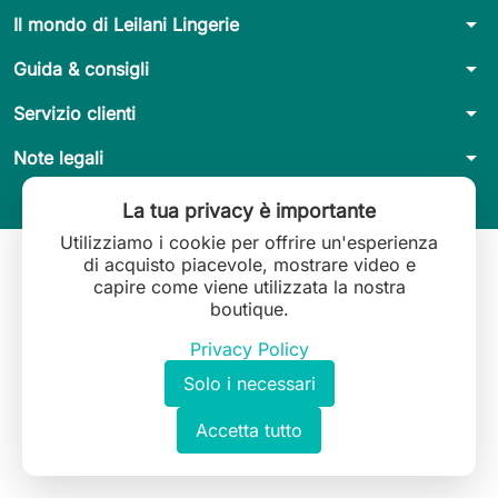
arrow_drop_down
Il mondo di Leilani Lingerie
arrow_drop_down
Guida & consigli
arrow_drop_down
Servizio clienti
arrow_drop_down
Note legali
La tua privacy è importante
Utilizziamo i cookie per offrire un'esperienza
di acquisto piacevole, mostrare video e
capire come viene utilizzata la nostra
boutique.
Privacy Policy
Solo i necessari
Accetta tutto