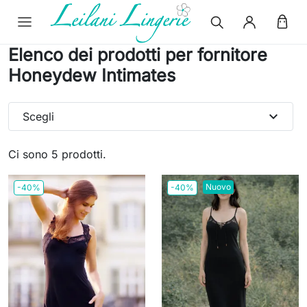
Elenco dei prodotti per fornitore
Honeydew Intimates
expand_more
Scegli
Ci sono 5 prodotti.
Nuovo
-40%
-40%