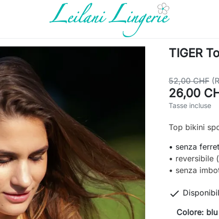
TIGER To
52,00 CHF
(
26,00 C
Tasse incluse
Top bikini sp
• senza ferre
• reversibile (
• senza imbot

Disponibi
Colore: blu