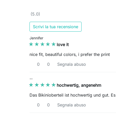
(5.0)
Scrivi la tua recensione
Jennifer
★★★★★
★★★★★
love it
nice fit, beautiful colors, i prefer the print
0
0
Segnala abuso
--
★★★★★
★★★★★
hochwertig, angenehm
Das Bikinioberteil ist hochwertig und gut. 
0
0
Segnala abuso