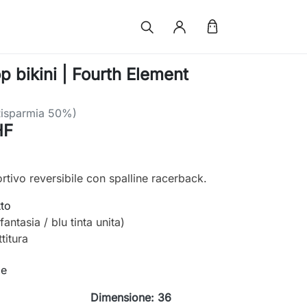
p bikini | Fourth Element
Risparmia 50%)
HF
ortivo reversibile con spalline racerback.
tto
fantasia / blu tinta unita)
titura
le
Dimensione: 36