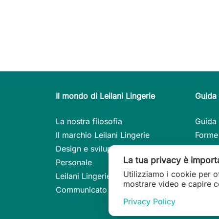
Il mondo di Leilani Lingerie
Guida 
La nostra filosofia
Guida 
Il marchio Leilani Lingerie
Forme
Design e sviluppo
Consig
La tua privacy è import
Personale
I mode
Utilizziamo i cookie per o
Leilani Lingerie sulla stampa
Guida 
mostrare video e capire co
Communicato stampa
Vestib
Privacy Policy