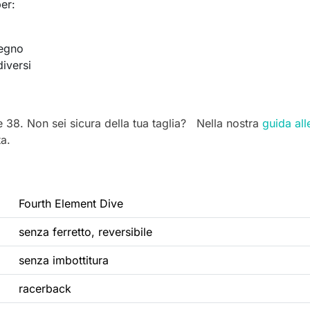
er:
tegno
diversi
6 e 38. Non sei sicura della tua taglia? Nella nostra
guida all
ta.
Fourth Element Dive
senza ferretto, reversibile
senza imbottitura
racerback