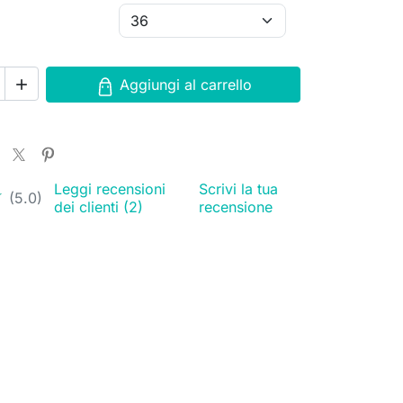
Aggiungi al carrello

Leggi recensioni
Scrivi la tua
★
★
(5.0)
dei clienti (2)
recensione