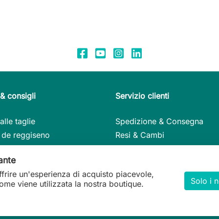
& consigli
Servizio clienti
alle taglie
Spedizione & Consegna
 de reggiseno
Resi & Cambi
li per la cura
Metodi di pagamento
ante
lli nel dettaglio
Il mio account
ffrire un'esperienza di acquisto piacevole,
regalo
Contatto
Solo i 
me viene utilizzata la nostra boutique.
ilità & design
Domande frequenti