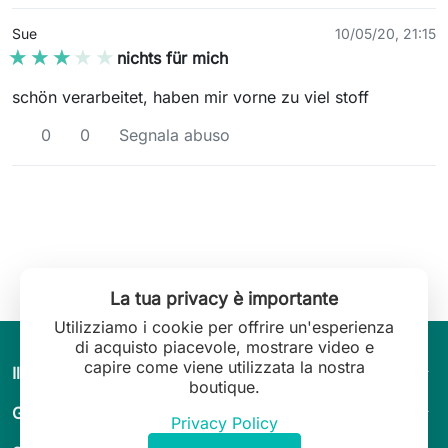
Sue
10/05/20, 21:15
★★★★★
★★★★★
nichts für mich
schön verarbeitet, haben mir vorne zu viel stoff
0
0
Segnala abuso
La tua privacy è importante
Utilizziamo i cookie per offrire un'esperienza
di acquisto piacevole, mostrare video e
capire come viene utilizzata la nostra
arrow_drop_down
Il mondo di Leilani Lingerie
boutique.
arrow_drop_down
Guida & consigli
Privacy Policy