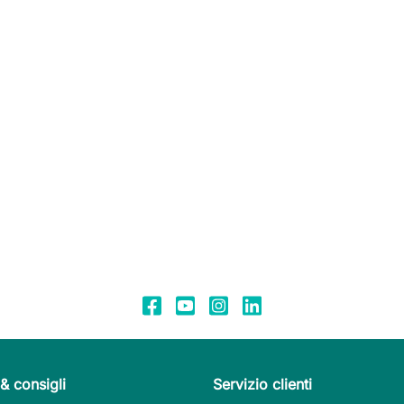
& consigli
Servizio clienti