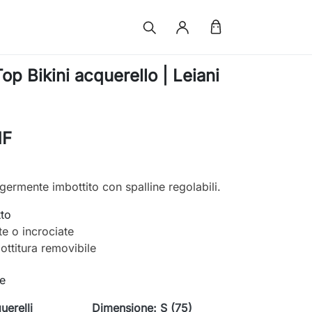
p Bikini acquerello | Leiani
HF
ggermente imbottito con spalline regolabili.
tto
tte o incrociate
ottitura removibile
le
uerelli
Dimensione: S (75)