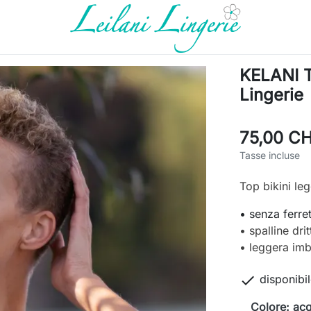
KELANI To
Lingerie
75,00 C
Tasse incluse
Top bikini le
• senza ferre
• spalline dri
• leggera imb

disponibi
Colore: acq