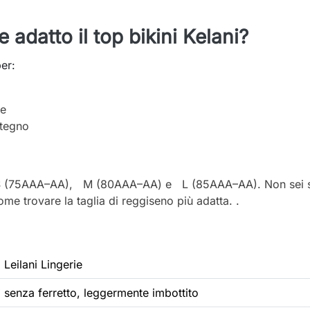
adatto il top bikini Kelani?
er:
te
stegno
glie S (75AAA–AA), M (80AAA–AA) e L (85AAA–AA). Non sei si
me trovare la taglia di reggiseno più adatta. .
Leilani Lingerie
senza ferretto, leggermente imbottito