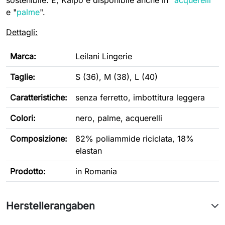
sostenibile. E, Kaipo è disponibile anche in "
acquerelli
"
e "
palme
".
Dettagli:
Marca:
Leilani Lingerie
Taglie:
S (36), M (38), L (40)
Caratteristiche
:
s
enza ferretto,
imbottitura leggera
Colori:
nero, palme, acquerelli
Composizione:
82% poliammide riciclata, 18%
elastan
Prodotto:
in Romania
Herstellerangaben