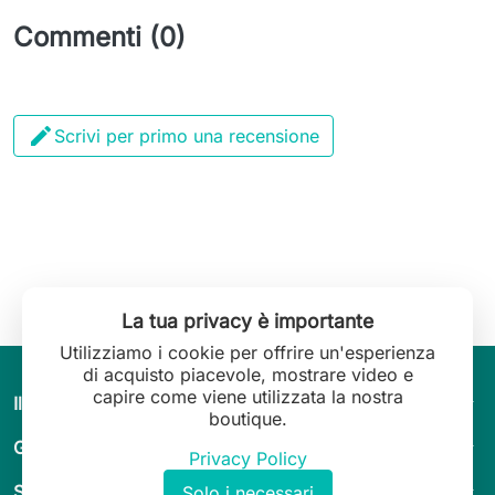
Commenti (0)

Scrivi per primo una recensione
La tua privacy è importante
Utilizziamo i cookie per offrire un'esperienza
di acquisto piacevole, mostrare video e
capire come viene utilizzata la nostra
arrow_drop_down
Il mondo di Leilani Lingerie
boutique.
arrow_drop_down
Guida & consigli
Privacy Policy
arrow_drop_down
Servizio clienti
Solo i necessari