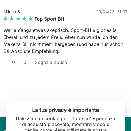
Milena S.
19/04/23, 21:07
★★★★★
★★★★★
Top Sport BH
War anfangs etwas skeptisch, Sport-BH's gibt es ja
überall und zu jedem Preis. Aber nun würde ich den
Makena BH nicht mehr hergeben (und habe nun schon
3)! Absolute Empfehlung.
0
0
Segnala abuso
La tua privacy è importante
Utilizziamo i cookie per offrire un'esperienza
di acquisto piacevole, mostrare video e
capire come viene utilizzata la nostra