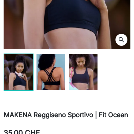
search
MAKENA Reggiseno Sportivo | Fit Ocean
35,00 CHF