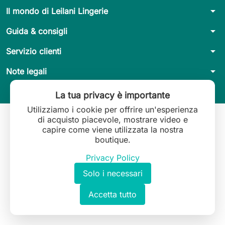
arrow_drop_down
Il mondo di Leilani Lingerie
arrow_drop_down
Guida & consigli
arrow_drop_down
Servizio clienti
arrow_drop_down
Note legali
La tua privacy è importante
Utilizziamo i cookie per offrire un'esperienza
di acquisto piacevole, mostrare video e
capire come viene utilizzata la nostra
boutique.
Privacy Policy
Solo i necessari
Accetta tutto