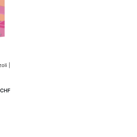
oli |
 CHF