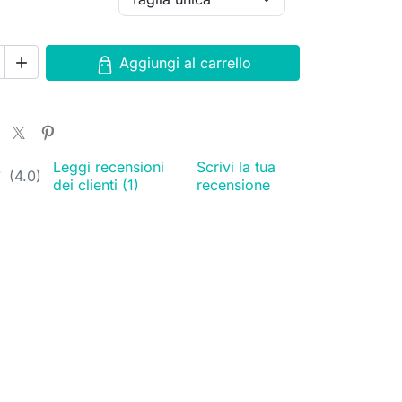
Aggiungi al carrello

Leggi recensioni
Scrivi la tua
★
★
(4.0)
dei clienti (1)
recensione