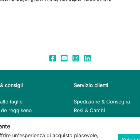
& consigli
Servizio clienti
alle taglie
Spedizione & Consegna
 de reggiseno
Resi & Cambi
li per la cura
Metodi di pagamento
ante
lli nel dettaglio
Il mio account
ffrire un'esperienza di acquisto piacevole,
regalo
Contatto
Solo i 