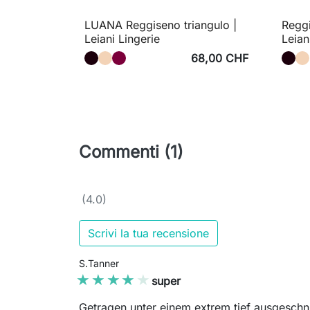
LUANA Reggiseno triangulo |
Reggi
Leiani Lingerie
Leian
68,00 CHF
Commenti (1)
(4.0)
Scrivi la tua recensione
S.Tanner
★★★★★
★★★★★
super
Getragen unter einem extrem tief ausgeschnit