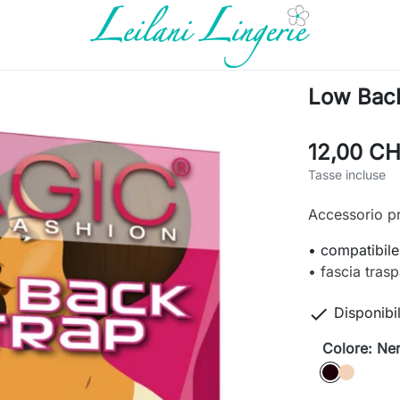
Low Back
12,00 C
Tasse incluse
Accessorio pr
• compatibile
• fascia tras

Disponibi
Colore: Ne
Nero
caffè latt