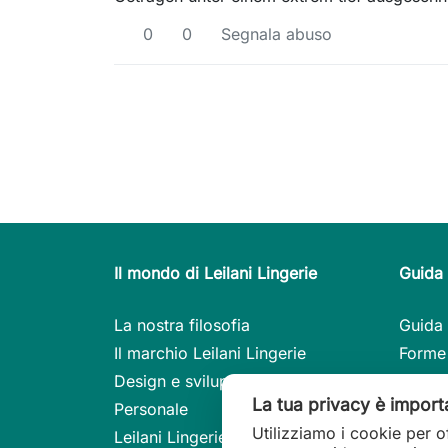
0
0
Segnala abuso
Il mondo di Leilani Lingerie
Guida 
La nostra filosofia
Guida 
Il marchio Leilani Lingerie
Forme
Design e sviluppo
Consig
La tua privacy è import
Personale
I mode
Utilizziamo i cookie per o
Leilani Lingerie sulla stampa
Guida 