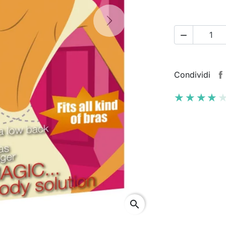
Next

Condividi
★★★★
★★★★
search