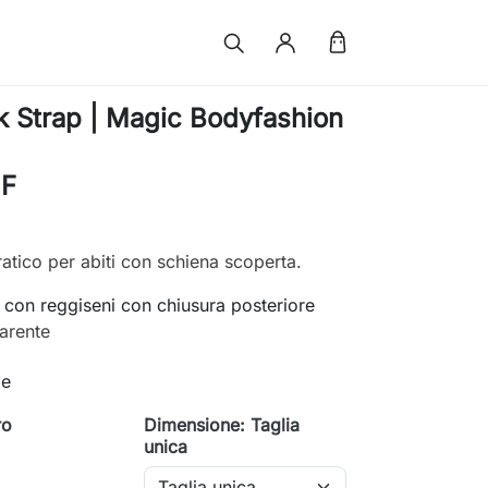
 Strap | Magic Bodyfashion
HF
atico per abiti con schiena scoperta.
 con reggiseni con chiusura posteriore
parente
le
ro
Dimensione: Taglia
e
unica