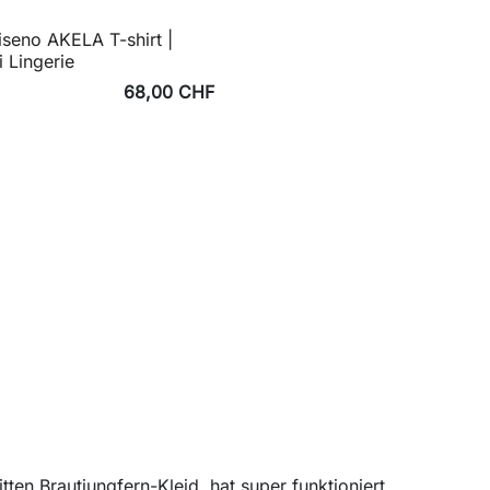
seno AKELA T-shirt |
i Lingerie
68,00 CHF
ten Brautjungfern-Kleid, hat super funktioniert.