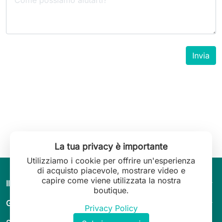
La tua privacy è importante
Utilizziamo i cookie per offrire un'esperienza
di acquisto piacevole, mostrare video e
capire come viene utilizzata la nostra
arrow_drop_down
Il mondo di Leilani Lingerie
boutique.
arrow_drop_down
Guida & consigli
Privacy Policy