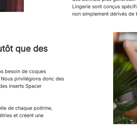
Lingerie sont conçus spécif
non simplement dérivés de t
utôt que des
pas besoin de coques
Nous privilégions donc des
des inserts Spacer
lle de chaque poitrine,
tries et créent une