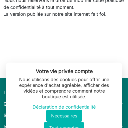
Nous nous réservons le droit de modifier cette politique
de confidentialité à tout moment.
La version publiée sur notre site internet fait foi.
Votre vie privée compte
Nous utilisons des cookies pour offrir une
expérience d'achat agréable, afficher des
vidéos et comprendre comment notre
arrow_drop_down
L’univers de Leilani Lingerie
boutique est utilisée.
arrow_drop_down
Guide & conseils
Déclaration de confidentialité
arrow_drop_down
Service client
Nécessaires
arrow_drop_down
Informations légales
Tout accepter