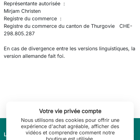
Représentante autorisée :
Mirjam Christen
Registre du commerce :
Registre du commerce du canton de Thurgovie CHE-
298.805.287
En cas de divergence entre les versions linguistiques, la
version allemande fait foi.
Votre vie privée compte
Nous utilisons des cookies pour offrir une
expérience d'achat agréable, afficher des
vidéos et comprendre comment notre
arrow_drop_down
L’univers de Leilani Lingerie
boutique est utilisée.