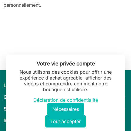
personnellement.
Votre vie privée compte
Nous utilisons des cookies pour offrir une
expérience d'achat agréable, afficher des
vidéos et comprendre comment notre
arrow_drop_down
L’univers de Leilani Lingerie
boutique est utilisée.
arrow_drop_down
Guide & conseils
Déclaration de confidentialité
arrow_drop_down
Service client
Nécessaires
arrow_drop_down
Informations légales
Tout accepter