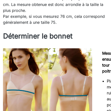
cm. La mesure obtenue est donc arrondie à la taille la
plus proche.
Par exemple, si vous mesurez 76 cm, cela correspond
généralement à une taille 75.
Déterminer le bonnet
Mes
ensu
tour
poitr
Pl
m
r
au
po
pl