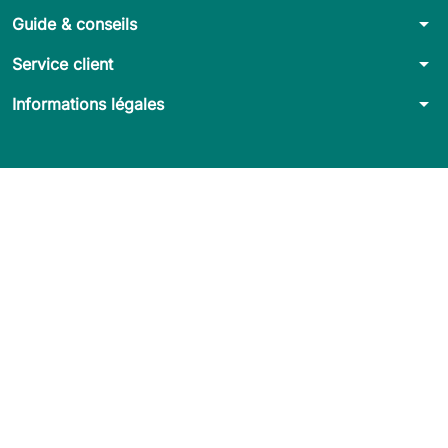
arrow_drop_down
Guide & conseils
arrow_drop_down
Service client
arrow_drop_down
Informations légales