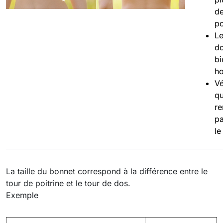
de
po
Le
do
bi
ho
Vé
qu
r
p
le
La taille du bonnet correspond à la différence entre le
tour de poitrine et le tour de dos.
Exemple