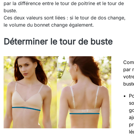
par la différence entre le tour de poitrine et le tour de
buste.
Ces deux valeurs sont liées : si le tour de dos change,
le volume du bonnet change également.
Déterminer le tour de buste
Com
par 
votr
bust
Po
so
go
aj
pr
lé