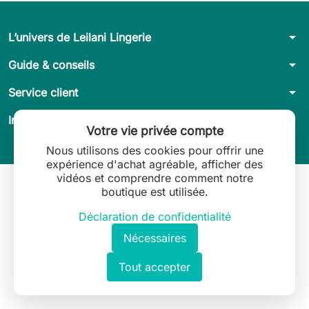
arrow_drop_down
L’univers de Leilani Lingerie
arrow_drop_down
Guide & conseils
arrow_drop_down
Service client
arrow_drop_down
Informations légales
Votre vie privée compte
Nous utilisons des cookies pour offrir une
expérience d'achat agréable, afficher des
vidéos et comprendre comment notre
boutique est utilisée.
Déclaration de confidentialité
Nécessaires
Tout accepter