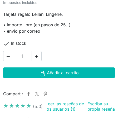
Impuestos incluidos
Tarjeta regalo Leilani Lingerie.
•
importe libre (en pasos de 25.-)
•
envío por correo

In stock


Añadir al carrito
Compartir
Leer las reseñas de
Escriba su
★★★★★
★★★★★
(5.0)
los usuarios (1)
propia reseña