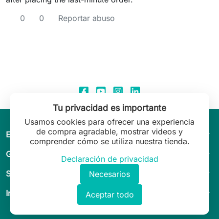
0
0
Reportar abuso
Tu privacidad es importante
Usamos cookies para ofrecer una experiencia
de compra agradable, mostrar videos y
arrow_drop_down
El mundo de Leilani Lingerie
comprender cómo se utiliza nuestra tienda.
arrow_drop_down
Guía & asesoramiento
Declaración de privacidad
arrow_drop_down
Servicio al Cliente
Necesarios
arrow_drop_down
Información legal
Aceptar todo