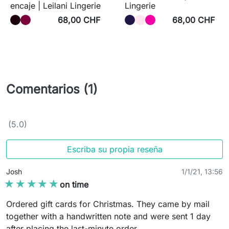
encaje | Leilani Lingerie
Lingerie
68,00 CHF
68,00 CHF
Comentarios (1)
(5.0)
Escriba su propia reseña
Josh
1/1/21, 13:56
★★★★★
★★★★★
on time
Ordered gift cards for Christmas. They came by mail
together with a handwritten note and were sent 1 day
after placing the last-minute order.