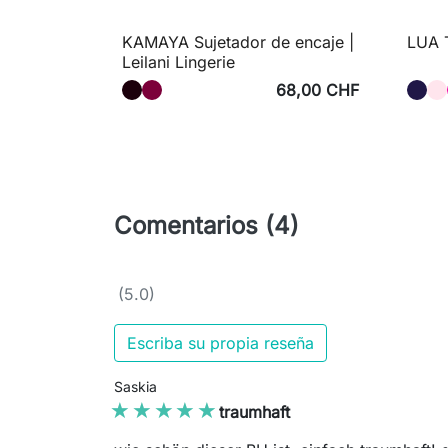
KAMAYA Sujetador de encaje |
LUA T
Leilani Lingerie
68,00 CHF
Comentarios (4)
(5.0)
Escriba su propia reseña
Saskia
★★★★★
★★★★★
traumhaft