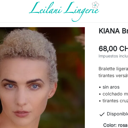
KIANA Bra
68,00 C
Impuestos inclu
Bralette lige
tirantes versát
• sin aros
• colchado mu
• tirantes cr

Disponibl
Color: rosa