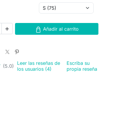
Añadir al carrito

Leer las reseñas de
Escriba su
★
★
(5.0)
los usuarios (4)
propia reseña