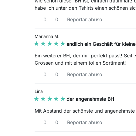
wie schön dieser BH ist, einfach traumhaft! 
habe ich unter den Tshirts einen schönen si
0
0
Reportar abuso
Marianna M.
★★★★★
★★★★★
endlich ein Geschäft für klein
Ein weiterer BH, der mir perfekt passt! Seit 
Grössen und mit einem tollen Sortiment!
0
0
Reportar abuso
Lina
★★★★★
★★★★★
der angenehmste BH
Mit Abstand der schönste und angenehmste 
0
0
Reportar abuso