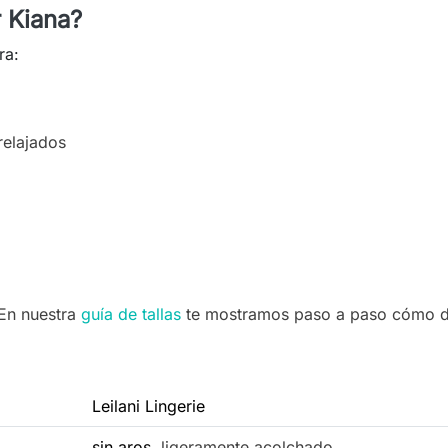
r Kiana?
ra:
relajados
 En nuestra
guía de tallas
te mostramos paso a paso cómo det
Leilani Lingerie
sin aros,
ligeramente acolchado