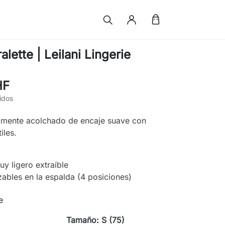
lette | Leilani Lingerie
HF
idos
ramente acolchado de encaje suave con
iles.
y ligero extraíble
uzables en la espalda (4 posiciones)
e
Tamaño: S (75)