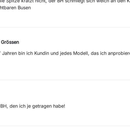
die Spitze kratzt nicht, der BH schmiegt sich weich an den 
chtbaren Busen
e Grössen
7 Jahren bin ich Kundin und jedes Modell, das ich anprobiere
BH, den ich je getragen habe!