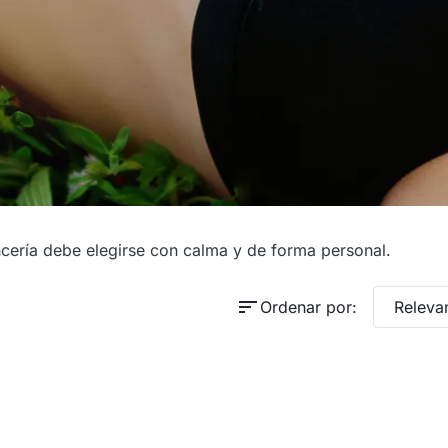
encería debe elegirse con calma y de forma personal.
sort
Ordenar por:
Releva